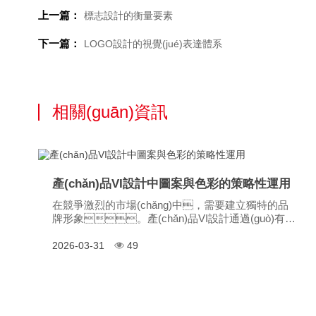
上一篇：
標志設計的衡量要素
下一篇：
LOGO設計的視覺(jué)表達體系
相關(guān)資訊
產(chǎn)品VI設計中圖案與色彩的策略性運用
在競爭激烈的市場(chǎng)中，需要建立獨特的品
牌形象。產(chǎn)品VI設計通過(guò)有效
的視覺(jué)識別，對圖案和色彩的策略性運
用，傳達品牌的個(gè)性、價(jià)值
2026-03-31
49
觀(guān)和信息。本文將探討圖案和色彩在塑造產
(chǎn)品視覺(jué)識別中的重要性，以及如何策略
性地運用它們。 一、色彩在視覺(jué)識別中
的力量 色彩是視覺(jué)設計中的元素之一，不僅
是美學(xué)選擇，它們傳遞意