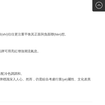
(xiàn)客
linda@1
服
hí)往往更注重平衡其正面與負面聯(lián)想。
年輕化品牌可用亮紅增強潮流氣息。
和度或搭配冷色調調和。
標識深入人心。然而，仍需綜合考慮行業(yè)屬性、文化差異