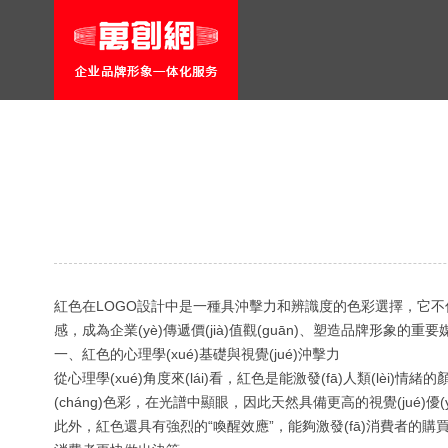
紅色在LOGO設計中是一種具沖擊力和辨識度的色彩選擇，它不僅能夠
感，成為企業(yè)傳遞價(jià)值觀(guān)、塑造品牌形象的重要媒介
一、紅色的心理學(xué)基礎與視覺(jué)沖擊力
從心理學(xué)角度來(lái)看，紅色是能激發(fā)人類(lèi)情
(cháng)色彩，在光譜中顯眼，因此天然具備更高的視覺(jué)優(y
此外，紅色還具有強烈的“喚醒效應”，能夠激發(fā)消費者的購買